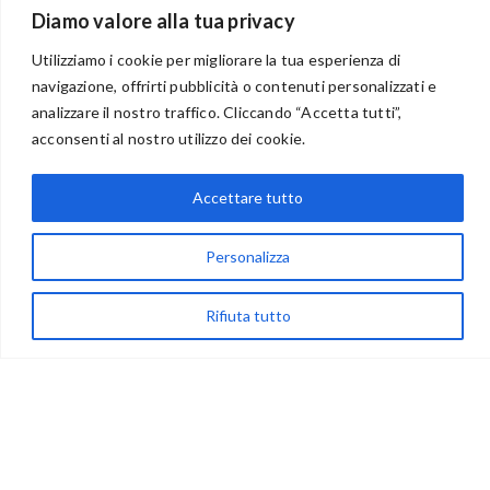
Diamo valore alla tua privacy
Utilizziamo i cookie per migliorare la tua esperienza di
navigazione, offrirti pubblicità o contenuti personalizzati e
analizzare il nostro traffico. Cliccando “Accetta tutti”,
BENVENUTI NEL PORTALE RIVENDITORI
acconsenti al nostro utilizzo dei cookie.
Accettare tutto
via Acqua delle Noci 12
83024 Monteforte Irpino (AV)
Personalizza
(+39) 081-7777233
Rifiuta tutto
WhatsApp
info@ideepercreare.it
LINK UTILI
Privacy