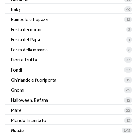
Baby
46
Bambole e Pupazzi
12
Festa dei nonni
3
Festa del Papà
1
Festa della mamma
2
Fiori e frutta
37
Fondi
27
Ghirlande e fuoriporta
15
Gnomi
65
Halloween, Befana
12
Mare
22
Mondo Incantato
15
Natale
195