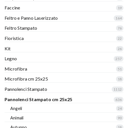
Faccine
19
Feltro e Panno Laserizzato
164
Feltro Stampato
76
Fioristica
22
Kit
26
Legno
257
Microfibra
51
Microfibra cm 25x25
18
Pannolenci Stampato
1112
Pannolenci Stampato cm 25x25
636
Angeli
24
Animali
90
Autunno
18