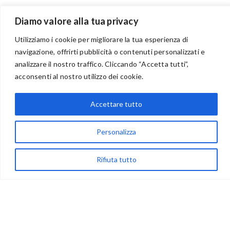
Diamo valore alla tua privacy
Utilizziamo i cookie per migliorare la tua esperienza di
navigazione, offrirti pubblicità o contenuti personalizzati e
analizzare il nostro traffico. Cliccando “Accetta tutti”,
BENVENUTI NEL PORTALE RIVENDITORI
acconsenti al nostro utilizzo dei cookie.
Accettare tutto
via Acqua delle Noci 12
83024 Monteforte Irpino (AV)
Personalizza
(+39) 081-7777233
Rifiuta tutto
WhatsApp
info@ideepercreare.it
LINK UTILI
Privacy