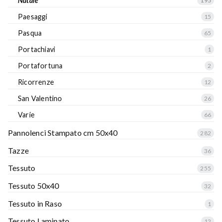
Natale
195
Paesaggi
15
Pasqua
65
Portachiavi
1
Portafortuna
2
Ricorrenze
12
San Valentino
26
Varie
66
Pannolenci Stampato cm 50x40
282
Tazze
36
Tessuto
255
Tessuto 50x40
32
Tessuto in Raso
1
Tessuto Laminato
12