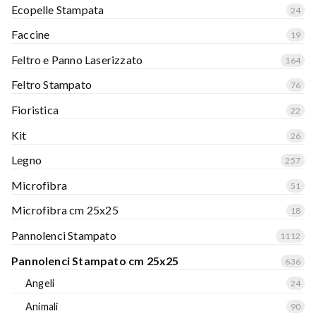
Ecopelle Stampata
24
Faccine
19
Feltro e Panno Laserizzato
164
Feltro Stampato
76
Fioristica
22
Kit
26
Legno
257
Microfibra
51
Microfibra cm 25x25
18
Pannolenci Stampato
1112
Pannolenci Stampato cm 25x25
636
Angeli
24
Animali
90