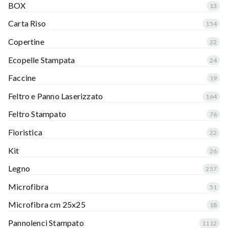
BOX
13
Carta Riso
154
Copertine
22
Ecopelle Stampata
24
Faccine
19
Feltro e Panno Laserizzato
164
Feltro Stampato
76
Fioristica
22
Kit
26
Legno
257
Microfibra
51
Microfibra cm 25x25
18
Pannolenci Stampato
1112