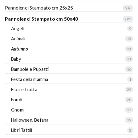
Pannolenci Stampato cm 25x25
636
Pannolenci Stampato cm 50x40
282
Angeli
9
Animali
15
Autunno
11
Baby
11
Bambole e Pupazzi
16
Festa della mamma
1
Fiori e frutta
29
Fondi
20
Gnomi
17
Halloween, Befana
19
Libri Tattili
2