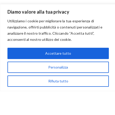
Diamo valore alla tua privacy
Utilizziamo i cookie per migliorare la tua esperienza di
navigazione, offrirti pubblicità o contenuti personalizzati e
analizzare il nostro traffico. Cliccando “Accetta tutti”,
BENVENUTI NEL PORTALE RIVENDITORI
acconsenti al nostro utilizzo dei cookie.
Accettare tutto
via Acqua delle Noci 12
83024 Monteforte Irpino (AV)
Personalizza
(+39) 081-7777233
Rifiuta tutto
WhatsApp
info@ideepercreare.it
LINK UTILI