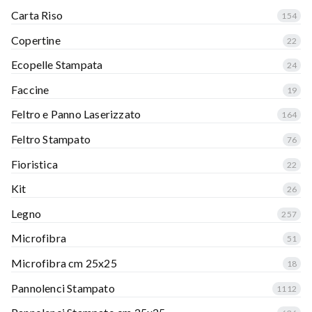
Carta Riso
154
Copertine
22
Ecopelle Stampata
24
Faccine
19
Feltro e Panno Laserizzato
164
Feltro Stampato
76
Fioristica
22
Kit
26
Legno
257
Microfibra
51
Microfibra cm 25x25
18
Pannolenci Stampato
1112