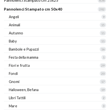
Pannolenci Stampato cm 25x25
636
Pannolenci Stampato cm 50x40
282
Angeli
9
Animali
15
Autunno
11
Baby
11
Bambole e Pupazzi
16
Festa della mamma
1
Fiori e frutta
29
Fondi
20
Gnomi
17
Halloween, Befana
19
Libri Tattili
2
Mare
3