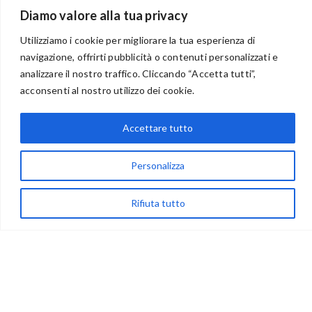
Diamo valore alla tua privacy
Utilizziamo i cookie per migliorare la tua esperienza di
navigazione, offrirti pubblicità o contenuti personalizzati e
analizzare il nostro traffico. Cliccando “Accetta tutti”,
BENVENUTI NEL PORTALE RIVENDITORI
acconsenti al nostro utilizzo dei cookie.
Accettare tutto
via Acqua delle Noci 12
83024 Monteforte Irpino (AV)
Personalizza
(+39) 081-7777233
Rifiuta tutto
WhatsApp
info@ideepercreare.it
LINK UTILI
Privacy