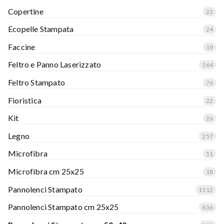
Copertine
22
Ecopelle Stampata
24
Faccine
19
Feltro e Panno Laserizzato
164
Feltro Stampato
76
Fioristica
22
Kit
26
Legno
257
Microfibra
51
Microfibra cm 25x25
18
Pannolenci Stampato
1112
Pannolenci Stampato cm 25x25
636