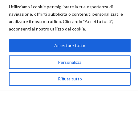
Utilizziamo i cookie per migliorare la tua esperienza di
navigazione, offrirti pubblicità o contenuti personalizzati e
analizzare il nostro traffico. Cliccando “Accetta tutti”,
BENVENUTI NEL PORTALE RIVENDITORI
acconsenti al nostro utilizzo dei cookie.
Accettare tutto
via Acqua delle Noci 12
83024 Monteforte Irpino (AV)
Personalizza
(+39) 081-7777233
Rifiuta tutto
WhatsApp
info@ideepercreare.it
LINK UTILI
Privacy
Chi Siamo
Rivenditori