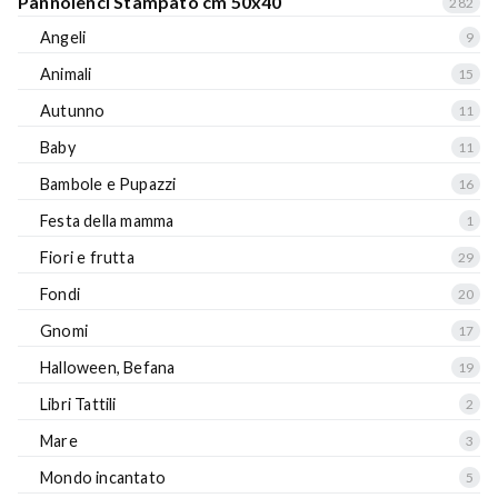
Pannolenci Stampato cm 50x40
282
Angeli
9
Animali
15
Autunno
11
Baby
11
Bambole e Pupazzi
16
Festa della mamma
1
Fiori e frutta
29
Fondi
20
Gnomi
17
Halloween, Befana
19
Libri Tattili
2
Mare
3
Mondo incantato
5