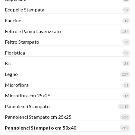
Ecopelle Stampata
24
Faccine
19
Feltro e Panno Laserizzato
164
Feltro Stampato
76
Fioristica
22
Kit
26
Legno
257
Microfibra
51
Microfibra cm 25x25
18
Pannolenci Stampato
1112
Pannolenci Stampato cm 25x25
636
Pannolenci Stampato cm 50x40
282