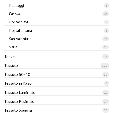
Paesaggi
6
Pasqua
35
Portachiavi
5
Portafortuna
6
San Valentino
14
Varie
18
Tazze
36
Tessuto
255
Tessuto 50x40
32
Tessuto in Raso
1
Tessuto Laminato
12
Tessuto Resinato
27
Tessuto Spugna
20