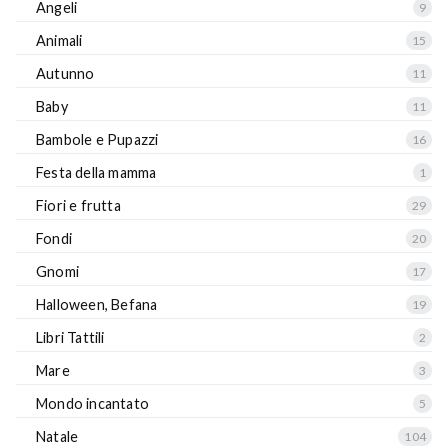
Angeli
9
Animali
15
Autunno
11
Baby
11
Bambole e Pupazzi
16
Festa della mamma
1
Fiori e frutta
29
Fondi
20
Gnomi
17
Halloween, Befana
19
Libri Tattili
2
Mare
3
Mondo incantato
5
Natale
104