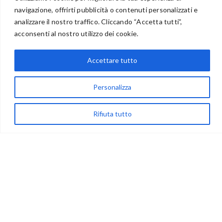
navigazione, offrirti pubblicità o contenuti personalizzati e
analizzare il nostro traffico. Cliccando “Accetta tutti”,
BENVENUTI NEL PORTALE RIVENDITORI
acconsenti al nostro utilizzo dei cookie.
Accettare tutto
via Acqua delle Noci 12
83024 Monteforte Irpino (AV)
Personalizza
(+39) 081-7777233
Rifiuta tutto
WhatsApp
info@ideepercreare.it
LINK UTILI
Privacy
Chi Siamo
Rivenditori