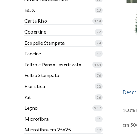
BOX
13
Carta Riso
154
Copertine
22
Ecopelle Stampata
24
Faccine
19
Feltro e Panno Laserizzato
164
Feltro Stampato
76
Fioristica
22
Descr
Kit
26
Legno
257
100% P
Microfibra
51
cm 50
Microfibra cm 25x25
18