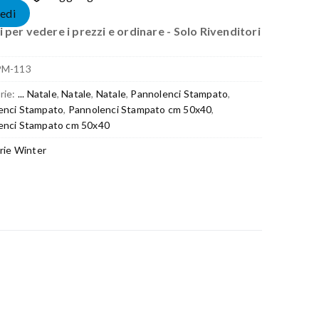
edi
 per vedere i prezzi e ordinare - Solo Rivenditori
PM-113
rie:
... Natale
,
Natale
,
Natale
,
Pannolenci Stampato
,
enci Stampato
,
Pannolenci Stampato cm 50x40
,
enci Stampato cm 50x40
rie Winter