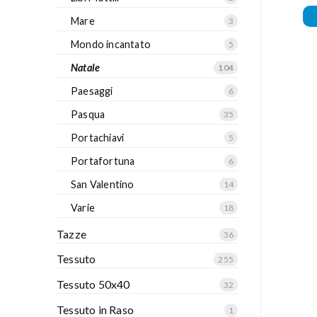
Mare
3
Mondo incantato
5
Natale
104
Paesaggi
6
Pasqua
35
Portachiavi
5
Portafortuna
6
San Valentino
14
Varie
18
Tazze
36
Tessuto
255
Tessuto 50x40
32
Tessuto in Raso
1