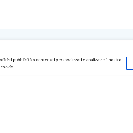
LINK UTILI
Privacy
offrirti pubblicità o contenuti personalizzati e analizzare il nostro
Chi Siamo
 cookie.
Rivenditori