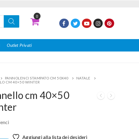
0
I
Outlet Privati
PANNOLENCI STAMPATO CM 50X40
NATALE
LO CM 40×50 WINTER
nnello cm 40×50
nter
enci
Aggiungi alla lista dei desideri