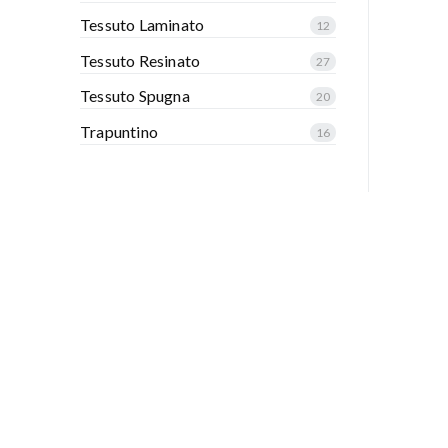
Tessuto Laminato
12
Tessuto Resinato
27
Tessuto Spugna
20
Trapuntino
16