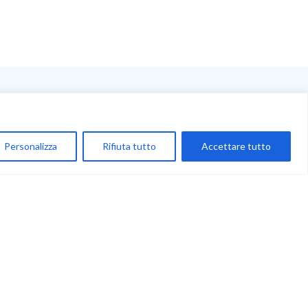
NEGOZIO
My Account
Personalizza
Rifiuta tutto
Accettare tutto
Carrello
Newsletter
Accettazione
Privacy