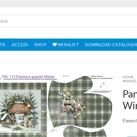
TÀ
ACCEDI
SHOP
WISHLIST
DOWNLOAD CATALOGH
HOME
PANNEL
Pa
Wi
Pannol