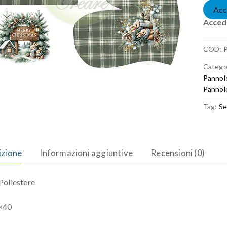
Acc
Accedi
COD:
Catego
Pannol
Pannol
Tag:
Se
izione
Informazioni aggiuntive
Recensioni (0)
oliestere
×40