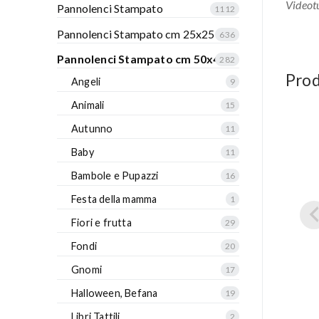
Videotu
Pannolenci Stampato
1112
Pannolenci Stampato cm 25x25
636
Pannolenci Stampato cm 50x40
282
Prod
Angeli
9
Animali
15
Autunno
11
Baby
11
Bambole e Pupazzi
16
Festa della mamma
1
Fiori e frutta
29
Fondi
20
Gnomi
17
Halloween, Befana
19
Libri Tattili
2