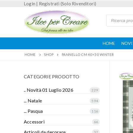
Login
|
Registrati (Solo Rivenditori)
HOME
NOVI
HOME
SHOP
PANNELLO CM 40×50 WINTER
CATEGORIE PRODOTTO
.. Novità 01 Luglio 2026
229
... Natale
594
... Pasqua
116
Accessori
66
Articoli da decorare
37