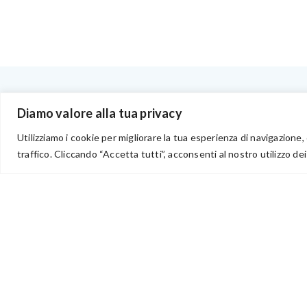
BENVENUTI NEL PORTALE RIVENDITORI
Diamo valore alla tua privacy
Utilizziamo i cookie per migliorare la tua esperienza di navigazione, 
traffico. Cliccando “Accetta tutti”, acconsenti al nostro utilizzo dei
via Acqua delle Noci 12
83024 Monteforte Irpino (AV)
(+39) 081-7777233
WhatsApp
info@ideepercreare.it