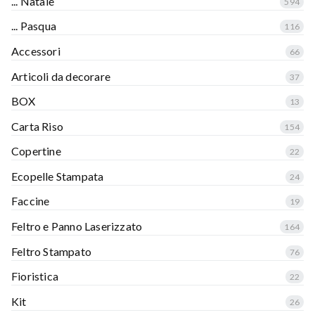
... Natale
594
... Pasqua
116
Accessori
66
Articoli da decorare
37
BOX
13
Carta Riso
154
Copertine
22
Ecopelle Stampata
24
Faccine
19
Feltro e Panno Laserizzato
164
Feltro Stampato
76
Fioristica
22
Kit
26