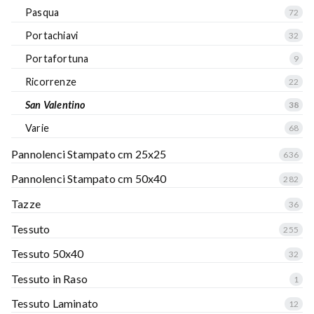
Pasqua
72
Portachiavi
32
Portafortuna
9
Ricorrenze
22
San Valentino
38
Varie
68
Pannolenci Stampato cm 25x25
636
Pannolenci Stampato cm 50x40
282
Tazze
36
Tessuto
255
Tessuto 50x40
32
Tessuto in Raso
1
Tessuto Laminato
12