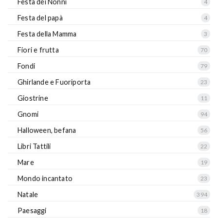
Festa dei Nonni
4
Festa del papà
4
Festa della Mamma
3
Fiori e frutta
70
Fondi
79
Ghirlande e Fuoriporta
23
Giostrine
11
Gnomi
94
Halloween, befana
56
Libri Tattili
22
Mare
19
Mondo incantato
23
Natale
394
Paesaggi
18