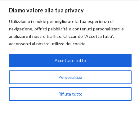
Diamo valore alla tua privacy
Utilizziamo i cookie per migliorare la tua esperienza di
navigazione, offrirti pubblicità o contenuti personalizzati e
BENVENUTI NEL PORTALE RIVENDITORI
analizzare il nostro traffico. Cliccando “Accetta tutti”,
acconsenti al nostro utilizzo dei cookie.
Accettare tutto
via Acqua delle Noci 12
83024 Monteforte Irpino (AV)
Personalizza
(+39) 081-7777233
WhatsApp
Rifiuta tutto
info@ideepercreare.it
LINK UTILI
Privacy