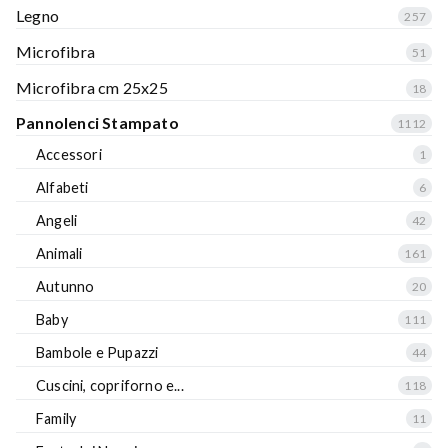
Legno
257
Microfibra
51
Microfibra cm 25x25
18
Pannolenci Stampato
1112
Accessori
1
Alfabeti
6
Angeli
42
Animali
161
Autunno
20
Baby
111
Bambole e Pupazzi
44
Cuscini, copriforno e...
118
Family
11