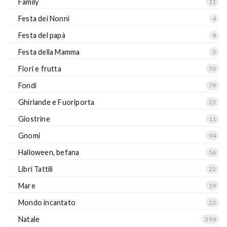
Family
11
Festa dei Nonni
4
Festa del papà
4
Festa della Mamma
3
Fiori e frutta
70
Fondi
79
Ghirlande e Fuoriporta
23
Giostrine
11
Gnomi
94
Halloween, befana
56
Libri Tattili
22
Mare
19
Mondo incantato
23
Natale
394