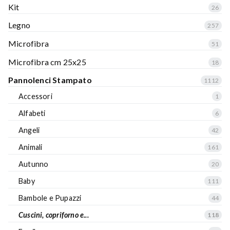
Kit
26
Legno
257
Microfibra
51
Microfibra cm 25x25
18
Pannolenci Stampato
1112
Accessori
1
Alfabeti
6
Angeli
42
Animali
161
Autunno
20
Baby
111
Bambole e Pupazzi
44
Cuscini, copriforno e...
118