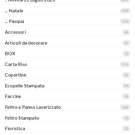
... Natale
594
... Pasqua
116
Accessori
66
Articoli da decorare
37
BOX
13
Carta Riso
154
Copertine
22
Ecopelle Stampata
24
Faccine
19
Feltro e Panno Laserizzato
164
Feltro Stampato
76
Fioristica
22