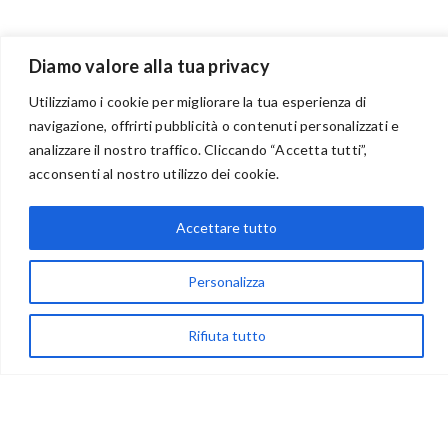
Diamo valore alla tua privacy
Utilizziamo i cookie per migliorare la tua esperienza di
navigazione, offrirti pubblicità o contenuti personalizzati e
BENVENUTI NEL PORTALE RIVENDITORI
analizzare il nostro traffico. Cliccando “Accetta tutti”,
acconsenti al nostro utilizzo dei cookie.
Accettare tutto
via Acqua delle Noci 12
83024 Monteforte Irpino (AV)
Personalizza
(+39) 081-7777233
WhatsApp
Rifiuta tutto
info@ideepercreare.it
LINK UTILI