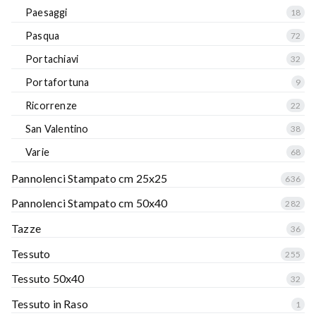
Paesaggi
18
Pasqua
72
Portachiavi
32
Portafortuna
9
Ricorrenze
22
San Valentino
38
Varie
68
Pannolenci Stampato cm 25x25
636
Pannolenci Stampato cm 50x40
282
Tazze
36
Tessuto
255
Tessuto 50x40
32
Tessuto in Raso
1