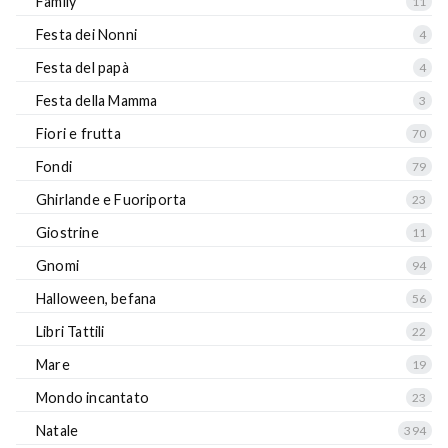
Family
11
Festa dei Nonni
4
Festa del papà
4
Festa della Mamma
3
Fiori e frutta
70
Fondi
79
Ghirlande e Fuoriporta
23
Giostrine
11
Gnomi
94
Halloween, befana
56
Libri Tattili
22
Mare
19
Mondo incantato
23
Natale
394