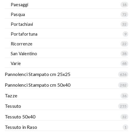
Paesaggi
18
Pasqua
72
Portachiavi
32
Portafortuna
9
Ricorrenze
22
San Valentino
38
Varie
68
Pannolenci Stampato cm 25x25
636
Pannolenci Stampato cm 50x40
282
Tazze
36
Tessuto
255
Tessuto 50x40
32
Tessuto in Raso
1