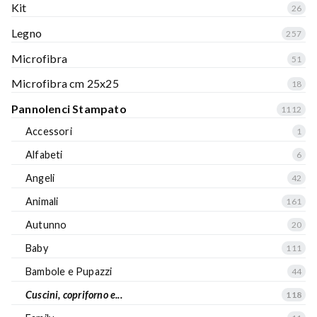
Kit
26
Legno
257
Microfibra
51
Microfibra cm 25x25
18
Pannolenci Stampato
1112
Accessori
1
Alfabeti
6
Angeli
42
Animali
161
Autunno
20
Baby
111
Bambole e Pupazzi
44
Cuscini, copriforno e...
118