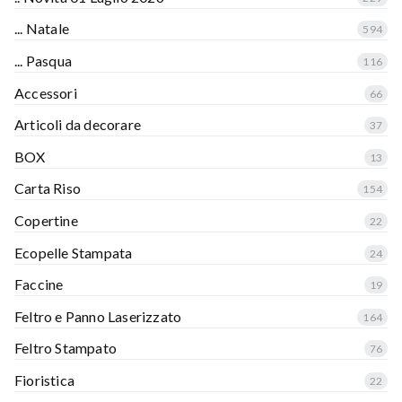
... Natale
594
... Pasqua
116
Accessori
66
Articoli da decorare
37
BOX
13
Carta Riso
154
Copertine
22
Ecopelle Stampata
24
Faccine
19
Feltro e Panno Laserizzato
164
Feltro Stampato
76
Fioristica
22