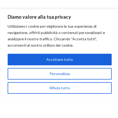
Diamo valore alla tua privacy
Utilizziamo i cookie per migliorare la tua esperienza di
navigazione, offrirti pubblicità o contenuti personalizzati e
BENVENUTI NEL PORTALE RIVENDITORI
analizzare il nostro traffico. Cliccando “Accetta tutti”,
acconsenti al nostro utilizzo dei cookie.
Accettare tutto
via Acqua delle Noci 12
83024 Monteforte Irpino (AV)
Personalizza
(+39) 081-7777233
WhatsApp
Rifiuta tutto
info@ideepercreare.it
LINK UTILI