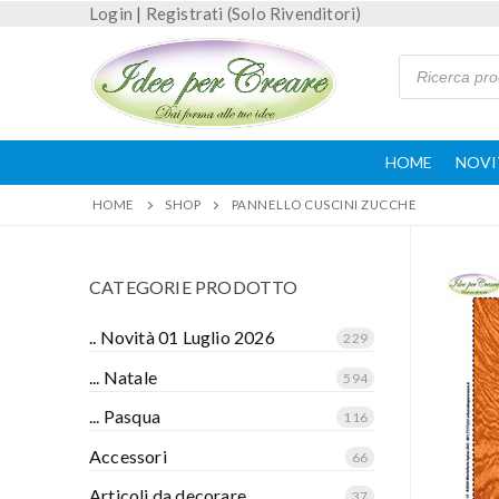
Login
|
Registrati (Solo Rivenditori)
HOME
NOVI
HOME
SHOP
PANNELLO CUSCINI ZUCCHE
CATEGORIE PRODOTTO
.. Novità 01 Luglio 2026
229
... Natale
594
... Pasqua
116
Accessori
66
Articoli da decorare
37