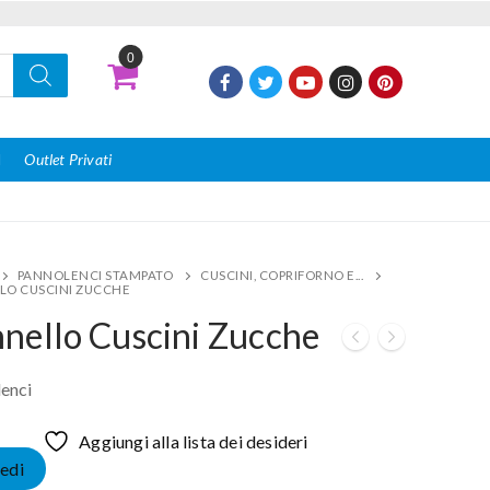
0
I
Outlet Privati
PANNOLENCI STAMPATO
CUSCINI, COPRIFORNO E...
LO CUSCINI ZUCCHE
nello Cuscini Zucche
enci
Aggiungi alla lista dei desideri
edi