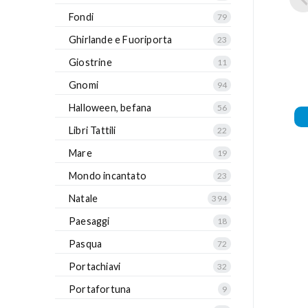
Fondi
79
Ghirlande e Fuoriporta
23
Giostrine
11
Gnomi
94
Halloween, befana
56
Libri Tattili
22
Mare
19
Mondo incantato
23
Natale
394
Paesaggi
18
Pasqua
72
Portachiavi
32
Portafortuna
9