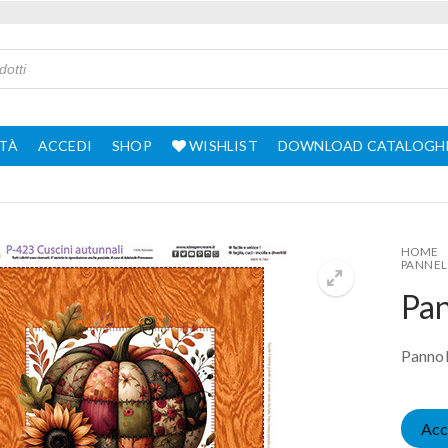
TÀ
ACCEDI
SHOP
WISHLIST
DOWNLOAD CATALOGH
HOME
PANNEL
Pan
Pannol
Acc