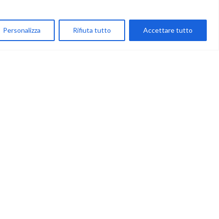
My Account
Personalizza
Rifiuta tutto
Accettare tutto
Carrello
Newsletter
Accettazione
Privacy