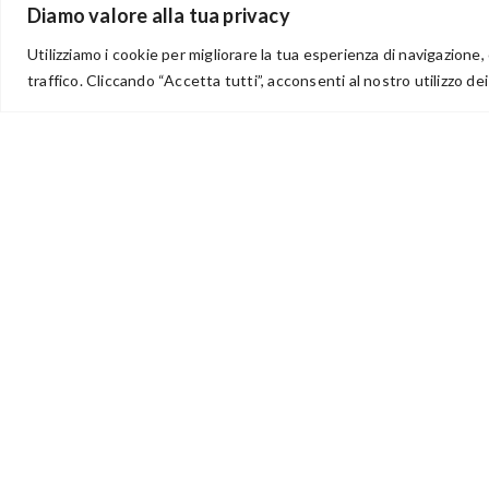
Diamo valore alla tua privacy
Utilizziamo i cookie per migliorare la tua esperienza di navigazione, 
traffico. Cliccando “Accetta tutti”, acconsenti al nostro utilizzo dei
via Acqua delle Noci 12
83024 Monteforte Irpino (AV)
(+39) 081-7777233
WhatsApp
info@ideepercreare.it
Idee per Creare – Iscrizione CCIAA di Avellino n. 1