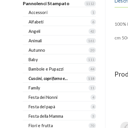
Descr
Pannolenci Stampato
1112
Accessori
1
Alfabeti
6
100% P
Angeli
42
cm 50
Animali
161
Autunno
20
Baby
111
Bambole e Pupazzi
44
Prod
Cuscini, copriforno e...
118
Family
11
Festa dei Nonni
4
Festa del papà
4
Festa della Mamma
3
Fiori e frutta
70