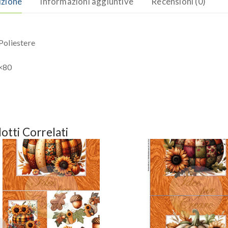
izione
Informazioni aggiuntive
Recensioni (0)
oliestere
×80
otti Correlati