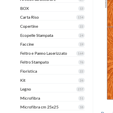
BOX
13
Carta Riso
154
Copertine
22
Ecopelle Stampata
24
Faccine
19
Feltro e Panno Laserizzato
164
Feltro Stampato
76
Fioristica
22
Kit
26
Legno
257
Microfibra
51
Microfibra cm 25x25
18