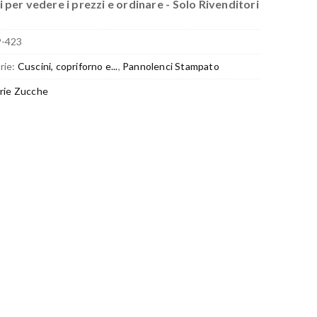
 per vedere i prezzi e ordinare - Solo Rivenditori
P-423
rie:
Cuscini, copriforno e...
,
Pannolenci Stampato
rie Zucche