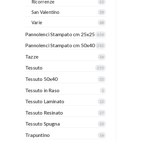
Ricorrenze
22
San Valentino
38
Varie
68
Pannolenci Stampato cm 25x25
636
Pannolenci Stampato cm 50x40
282
Tazze
36
Tessuto
255
Tessuto 50x40
32
Tessuto in Raso
1
Tessuto Laminato
12
Tessuto Resinato
27
Tessuto Spugna
20
Trapuntino
16