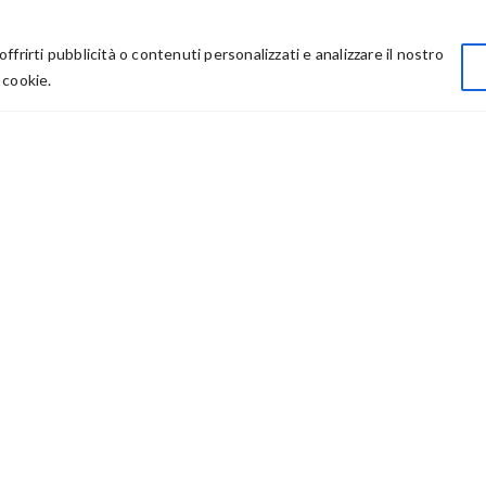
Privacy
offrirti pubblicità o contenuti personalizzati e analizzare il nostro
Chi Siamo
 cookie.
Rivenditori
73614 – P IVA: 03986411217