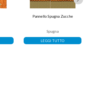
Pannello Spugna Zucche
Nastro B
Spugna
100% Po
LEGGI TUTTO