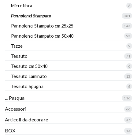
Microfibra
6
Pannolenci Stampato
381
Pannolenci Stampato cm 25x25
143
Pannolenci Stampato cm 50x40
93
Tazze
9
Tessuto
71
Tessuto cm 50x40
6
Tessuto Laminato
13
Tessuto Spugna
6
... Pasqua
116
Accessori
66
Articoli da decorare
37
BOX
13