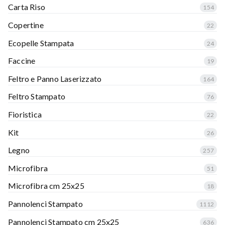
Carta Riso
154
Copertine
22
Ecopelle Stampata
24
Faccine
19
Feltro e Panno Laserizzato
164
Feltro Stampato
76
Fioristica
22
Kit
26
Legno
257
Microfibra
51
Microfibra cm 25x25
18
Pannolenci Stampato
1112
Pannolenci Stampato cm 25x25
636