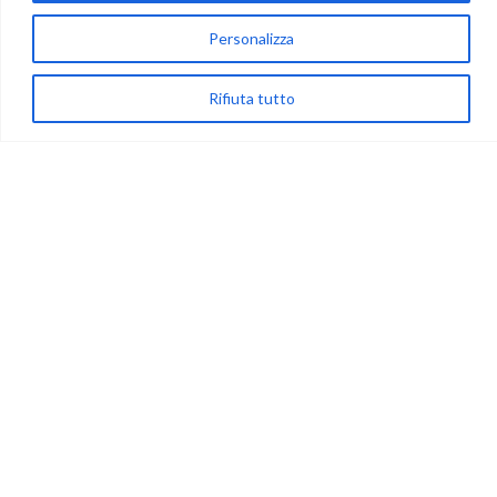
83024 Monteforte Irpino (AV)
Personalizza
(+39) 081-7777233
WhatsApp
Rifiuta tutto
info@ideepercreare.it
LINK UTILI
Privacy
Chi Siamo
Rivenditori
NEGOZIO
My Account
Carrello
Newsletter