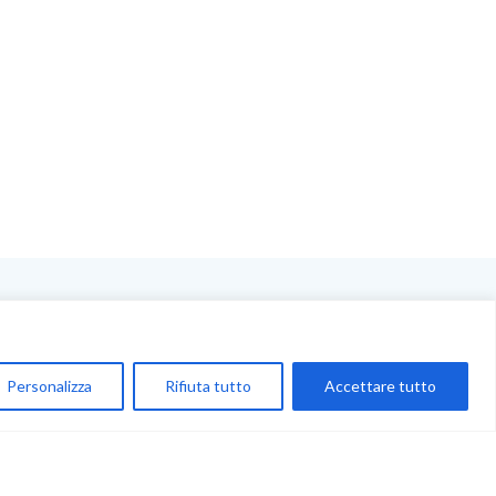
NEGOZIO
My Account
Personalizza
Rifiuta tutto
Accettare tutto
Carrello
Newsletter