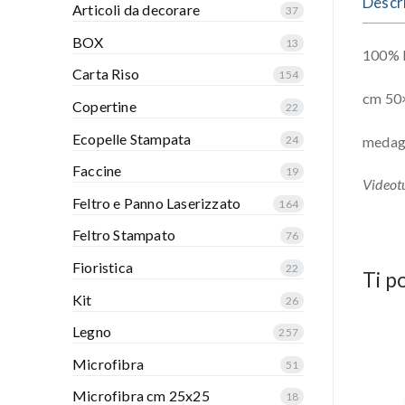
Descr
Articoli da decorare
37
BOX
13
100% P
Carta Riso
154
cm 50
Copertine
22
Ecopelle Stampata
medag
24
Faccine
19
Videotu
Feltro e Panno Laserizzato
164
Feltro Stampato
76
Fioristica
22
Ti p
Kit
26
Legno
257
Microfibra
51
Microfibra cm 25x25
18