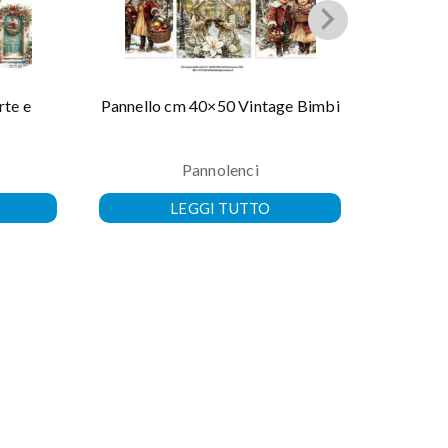
rte e
Pannello cm 40×50 Vintage Bimbi
Pannel
Pannolenci
LEGGI TUTTO