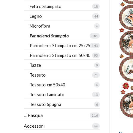
Feltro Stampato
18
Legno
44
Microfibra
6
Pannolenci Stampato
381
Pannolenci Stampato cm 25x25
143
Pannolenci Stampato cm 50x40
93
Tazze
9
Tessuto
71
Tessuto cm 50x40
6
Tessuto Laminato
13
Tessuto Spugna
6
... Pasqua
116
Accessori
66