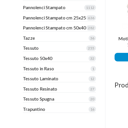
Pannolenci Stampato
1112
Pannolenci Stampato cm 25x25
636
Pannolenci Stampato cm 50x40
282
Tazze
Moti
36
Tessuto
255
Tessuto 50x40
32
Tessuto in Raso
1
Tessuto Laminato
12
Prod
Tessuto Resinato
27
Tessuto Spugna
20
Trapuntino
16