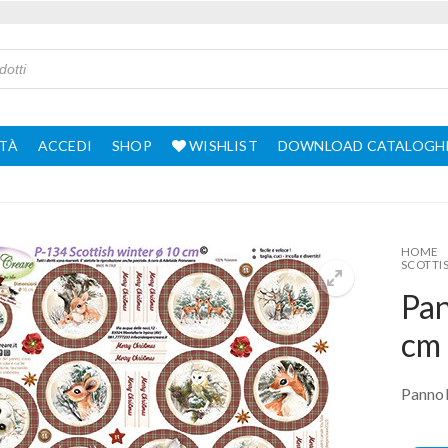
TÀ
ACCEDI
SHOP
WISHLIST
DOWNLOAD CATALOGH
HOME
SCOTTI
Pan
cm
Pannol