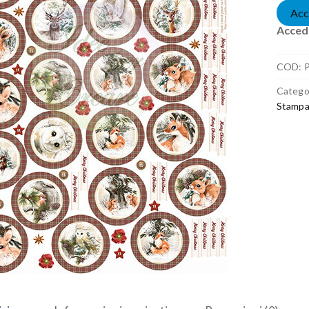
Acc
Accedi
COD:
Catego
Stampa