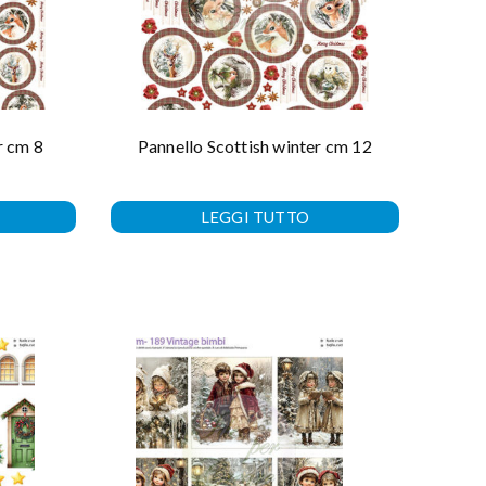
r cm 8
Pannello Scottish winter cm 12
LEGGI TUTTO