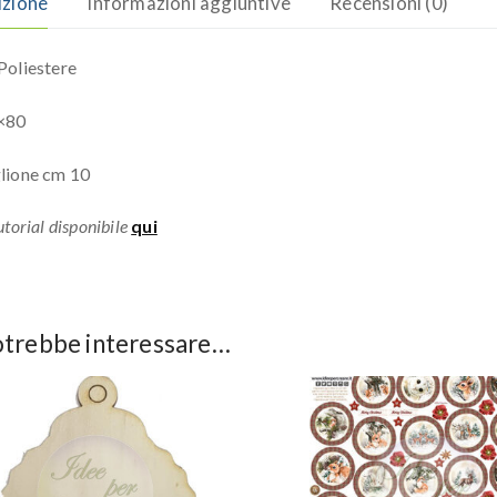
izione
Informazioni aggiuntive
Recensioni (0)
oliestere
×80
lione cm 10
torial disponibile
qui
otrebbe interessare…