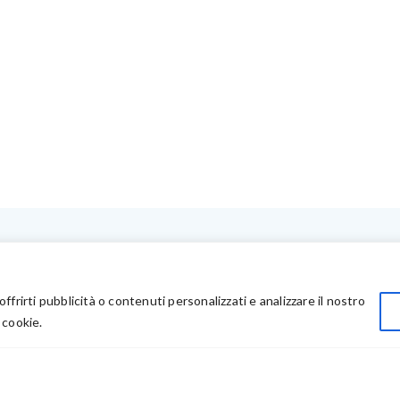
LINK UTILI
Privacy
offrirti pubblicità o contenuti personalizzati e analizzare il nostro
Chi Siamo
 cookie.
Rivenditori