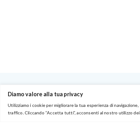
BENVENUTI NEL PORTALE RIVENDITORI
Diamo valore alla tua privacy
Utilizziamo i cookie per migliorare la tua esperienza di navigazione, 
traffico. Cliccando “Accetta tutti”, acconsenti al nostro utilizzo dei
via Acqua delle Noci 12
83024 Monteforte Irpino (AV)
(+39) 081-7777233