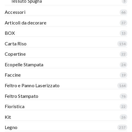
Tessuto Spugna
3
Accessori
66
Articoli da decorare
37
BOX
13
Carta Riso
154
Copertine
22
Ecopelle Stampata
24
Faccine
19
Feltro e Panno Laserizzato
164
Feltro Stampato
76
Fioristica
22
Kit
26
Legno
257