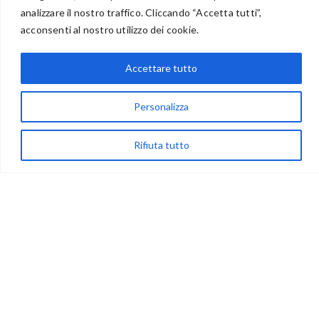
analizzare il nostro traffico. Cliccando “Accetta tutti”,
BENVENUTI NEL PORTALE RIVENDITORI
acconsenti al nostro utilizzo dei cookie.
Accettare tutto
via Acqua delle Noci 12
83024 Monteforte Irpino (AV)
Personalizza
(+39) 081-7777233
Rifiuta tutto
WhatsApp
info@ideepercreare.it
LINK UTILI
Privacy
Chi Siamo
Rivenditori
NEGOZIO