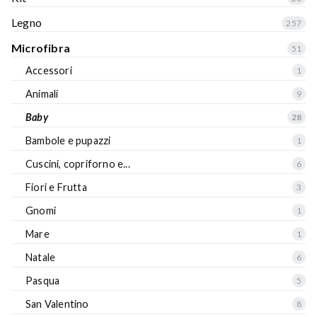
Legno
257
Microfibra
51
Accessori
1
Animali
9
Baby
28
Bambole e pupazzi
1
Cuscini, copriforno e...
6
Fiori e Frutta
3
Gnomi
1
Mare
1
Natale
6
Pasqua
5
San Valentino
8