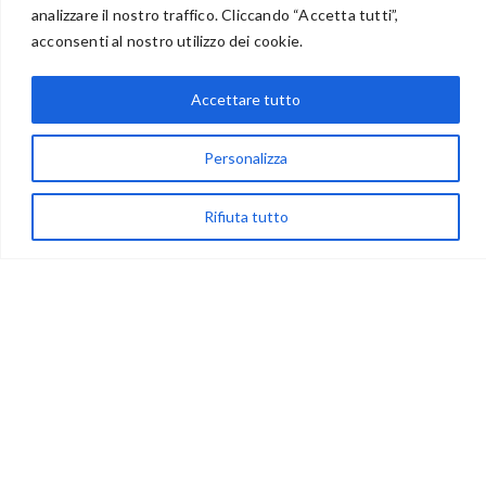
analizzare il nostro traffico. Cliccando “Accetta tutti”,
BENVENUTI NEL PORTALE RIVENDITORI
acconsenti al nostro utilizzo dei cookie.
Accettare tutto
via Acqua delle Noci 12
Personalizza
83024 Monteforte Irpino (AV)
(+39) 081-7777233
Rifiuta tutto
WhatsApp
info@ideepercreare.it
LINK UTILI
Privacy
Chi Siamo
Rivenditori