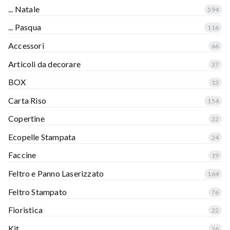
... Natale
594
... Pasqua
116
Accessori
66
Articoli da decorare
37
BOX
13
Carta Riso
154
Copertine
22
Ecopelle Stampata
24
Faccine
19
Feltro e Panno Laserizzato
164
Feltro Stampato
76
Fioristica
22
Kit
26