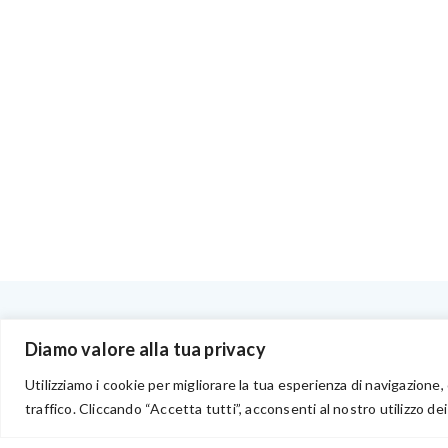
BENVENUTI NEL PORTALE RIVENDITORI
Diamo valore alla tua privacy
Utilizziamo i cookie per migliorare la tua esperienza di navigazione, 
traffico. Cliccando “Accetta tutti”, acconsenti al nostro utilizzo dei
via Acqua delle Noci 12