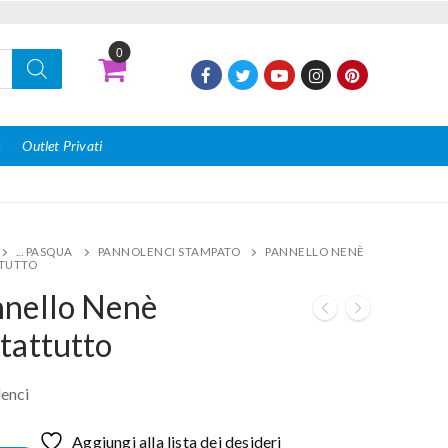
0
I
Outlet Privati
... PASQUA
PANNOLENCI STAMPATO
PANNELLO NENÈ
TUTTO
nello Nenè
tattutto
enci
Aggiungi alla lista dei desideri