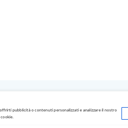
LINK UTILI
Privacy
offrirti pubblicità o contenuti personalizzati e analizzare il nostro
Chi Siamo
 cookie.
Rivenditori