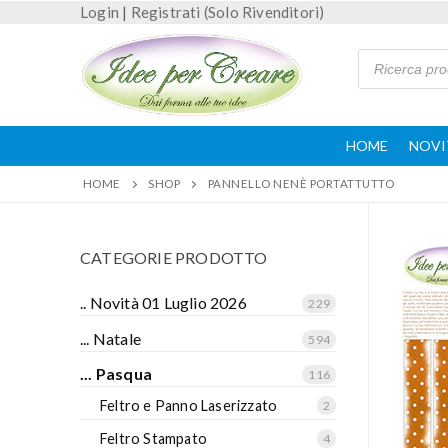
Login
|
Registrati (Solo Rivenditori)
HOME
NOVI
HOME
SHOP
PANNELLO NENÈ PORTATTUTTO
CATEGORIE PRODOTTO
.. Novità 01 Luglio 2026
229
... Natale
594
... Pasqua
116
Feltro e Panno Laserizzato
2
Feltro Stampato
4