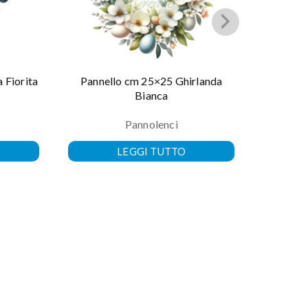
 Fiorita
Pannello cm 25×25 Ghirlanda
Pannel
Bianca
Pannolenci
LEGGI TUTTO