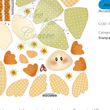
Acc
Accedi
COD:
Catego
Stampa