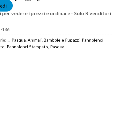
edi
 per vedere i prezzi e ordinare - Solo Rivenditori
P-186
rie:
... Pasqua
,
Animali
,
Bambole e Pupazzi
,
Pannolenci
to
,
Pannolenci Stampato
,
Pasqua