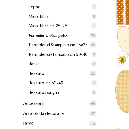
Legno
7
Microfibra
5
Microfibra cm 25x25
1
Pannolenci Stampato
70
Pannolenci Stampato cm 25x25
25
Pannolenci stampato cm 50x40
9
Tazze
2
Tessuto
22
Tessuto cm 50x40
2
Tessuto Spugna
3
Accessori
66
Articoli da decorare
37
BOX
13