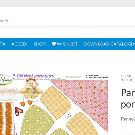
TÀ
ACCEDI
SHOP
WISHLIST
DOWNLOAD CATALOGH
HOME
PORTAT
Pan
por
Pannol