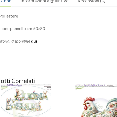
izione
Informazioni aggiuntive
Recensioni (0)
oliestere
sione pannello cm 50×80
torial disponibile
qui
otti Correlati