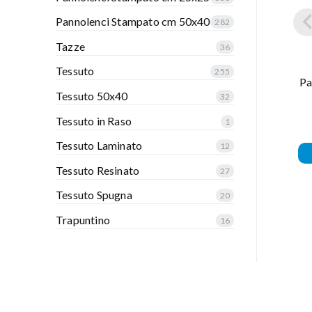
Pannolenci Stampato cm 50x40
282
Tazze
36
Tessuto
255
Pa
Tessuto 50x40
32
Tessuto in Raso
1
Tessuto Laminato
12
Tessuto Resinato
27
Tessuto Spugna
20
Trapuntino
16