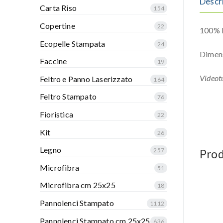
Descr
Carta Riso
154
Copertine
22
100% P
Ecopelle Stampata
24
Dimen
Faccine
19
Videotu
Feltro e Panno Laserizzato
164
Feltro Stampato
76
Fioristica
22
Kit
26
Legno
257
Prod
Microfibra
51
Microfibra cm 25x25
18
Pannolenci Stampato
1112
Pannolenci Stampato cm 25x25
636