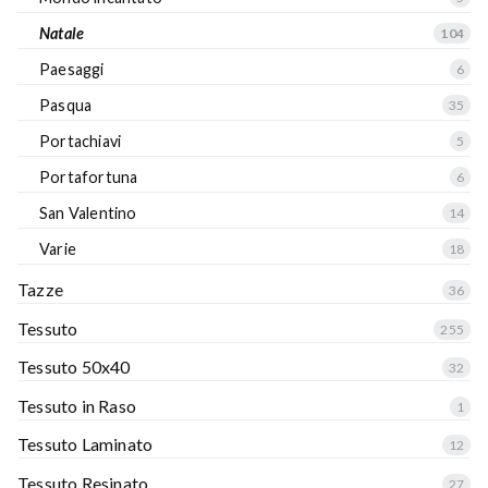
Natale
104
Paesaggi
6
Pasqua
35
Portachiavi
5
Portafortuna
6
San Valentino
14
Varie
18
Tazze
36
Tessuto
255
Tessuto 50x40
32
Tessuto in Raso
1
Tessuto Laminato
12
Tessuto Resinato
27