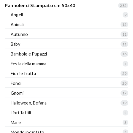
Pannolenci Stampato cm 50x40
282
Angeli
9
Animali
15
Autunno
11
Baby
11
Bambole e Pupazzi
16
Festa della mamma
1
Fiori e frutta
29
Fondi
20
Gnomi
17
Halloween, Befana
19
Libri Tattili
2
Mare
3
Mondo incantato
5