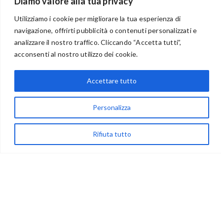
Diamo valore alla tua privacy
Utilizziamo i cookie per migliorare la tua esperienza di
navigazione, offrirti pubblicità o contenuti personalizzati e
analizzare il nostro traffico. Cliccando “Accetta tutti”,
BENVENUTI NEL PORTALE RIVENDITORI
acconsenti al nostro utilizzo dei cookie.
Accettare tutto
via Acqua delle Noci 12
83024 Monteforte Irpino (AV)
Personalizza
(+39) 081-7777233
Rifiuta tutto
WhatsApp
info@ideepercreare.it
LINK UTILI
Privacy
Chi Siamo