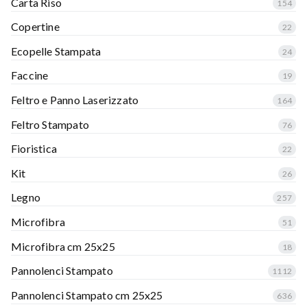
Carta Riso
154
Copertine
22
Ecopelle Stampata
24
Faccine
19
Feltro e Panno Laserizzato
164
Feltro Stampato
76
Fioristica
22
Kit
26
Legno
257
Microfibra
51
Microfibra cm 25x25
18
Pannolenci Stampato
1112
Pannolenci Stampato cm 25x25
636