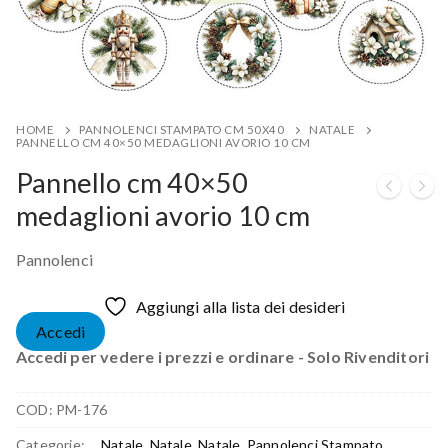
HOME
PANNOLENCI STAMPATO CM 50X40
NATALE
PANNELLO CM 40×50 MEDAGLIONI AVORIO 10 CM
Pannello cm 40×50
medaglioni avorio 10 cm
Pannolenci
Aggiungi alla lista dei desideri
Accedi
Accedi per vedere i prezzi e ordinare - Solo Rivenditori
COD:
PM-176
Categorie:
... Natale
,
Natale
,
Natale
,
Pannolenci Stampato
,