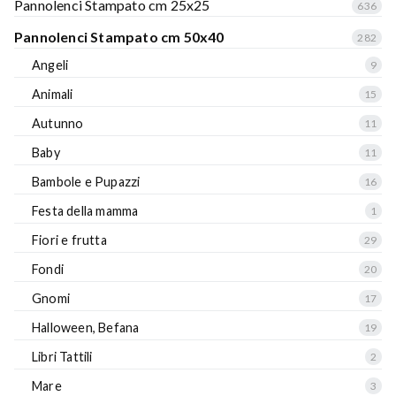
Pannolenci Stampato cm 25x25
636
Pannolenci Stampato cm 50x40
282
Angeli
9
Animali
15
Autunno
11
Baby
11
Bambole e Pupazzi
16
Festa della mamma
1
Fiori e frutta
29
Fondi
20
Gnomi
17
Halloween, Befana
19
Libri Tattili
2
Mare
3