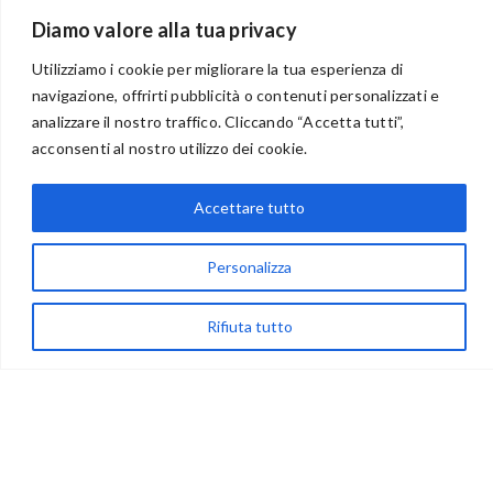
Diamo valore alla tua privacy
Utilizziamo i cookie per migliorare la tua esperienza di
navigazione, offrirti pubblicità o contenuti personalizzati e
analizzare il nostro traffico. Cliccando “Accetta tutti”,
BENVENUTI NEL PORTALE RIVENDITORI
acconsenti al nostro utilizzo dei cookie.
Accettare tutto
via Acqua delle Noci 12
Personalizza
83024 Monteforte Irpino (AV)
(+39) 081-7777233
Rifiuta tutto
WhatsApp
info@ideepercreare.it
LINK UTILI