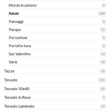
Mondo incantato
5
Natale
104
Paesaggi
6
Pasqua
35
Portachiavi
5
Portafortuna
6
San Valentino
14
Varie
18
Tazze
36
Tessuto
255
Tessuto 50x40
32
Tessuto in Raso
1
Tessuto Laminato
12