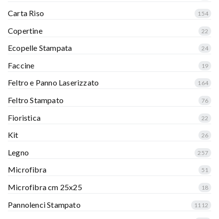
Carta Riso
154
Copertine
22
Ecopelle Stampata
24
Faccine
19
Feltro e Panno Laserizzato
164
Feltro Stampato
76
Fioristica
22
Kit
26
Legno
257
Microfibra
51
Microfibra cm 25x25
18
Pannolenci Stampato
1112